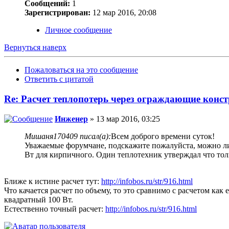
Сообщений:
1
Зарегистрирован:
12 мар 2016, 20:08
Личное сообщение
Вернуться наверх
Пожаловаться на это сообщение
Ответить с цитатой
Re: Расчет теплопотерь через ограждающие конс
Инженер
» 13 мар 2016, 03:25
Мишаня170409 писал(а):
Всем доброго времени суток!
Уважаемые форумчане, подскажите пожалуйста, можно ли 
Вт для кирпичного. Один теплотехник утверждал что тольк
Ближе к истине расчет тут:
http://infobos.ru/str/916.html
Что качается расчет по объему, то это сравнимо с расчетом к
квадратный 100 Вт.
Естественно точный расчет:
http://infobos.ru/str/916.html