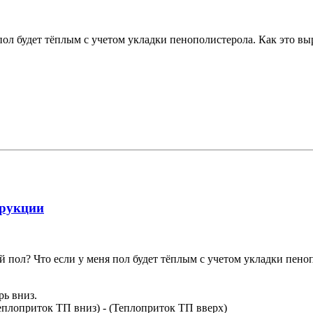
пол будет тёплым с учетом укладки пенополистерола. Как это выр
трукции
й пол? Что если у меня пол будет тёплым с учетом укладки пеноп
рь вниз.
еплоприток ТП вниз) - (Теплоприток ТП вверх)