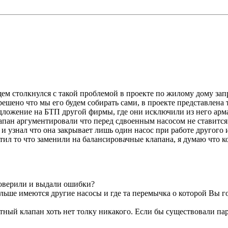
щем столкнулся с такой проблемой в проекте по жилому дому за
шено что мы его будем собирать сами, в проекте представлена ти
дложение на БТП другой фирмы, где они исключили из него арм
апан аргументировали что перед сдвоенным насосом не ставится
ал и узнал что она закрывает лишь один насос при работе другого
л то что заменили на балансировачные клапана, я думаю что ко
роверили и выдали ошибки?
альше имеются другие насосы и где та перемычка о которой Вы г
атный клапан хоть нет толку никакого. Если бы существовали па