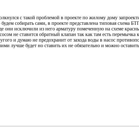
толкнулся с такой проблемой в проекте по жилому дому запроект
дем собирать сами, в проекте представлена типовая схема БТП(p
е они исключили из него арматуру помеченную на схеме красным
сом не ставится обратный клапан так как там есть перемычка кот
другого и думаю не предохранит от захода воды в насос противо
ними лучше будет но ставить их не обязательно и можно оставит