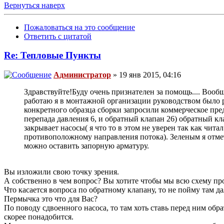
Вернуться наверх
Пожаловаться на это сообщение
Ответить с цитатой
Re: Тепловые Пункты
Администратор
» 19 янв 2015, 04:16
Здравствуйте!Буду очень признателен за помощь.... Вооб
работаю я в монтажной организации руководством было ре
конкретного образца сборки запросили коммерческое пре
перепада давления 6, и обратный клапан 26) обратный кл
закрывает насосы( я что то в этом не уверен так как чит
противоположному направления потока). Зеленым я отмети
можно оставить запорную арматуру.
Вы изложили свою точку зрения.
А собственно в чем вопрос? Вы хотите чтобы мы всю схему п
Что касается вопроса по обратному клапану, то не пойму там д
Пермычка это что для Вас?
По поводу сдвоенного насоса, то там хоть ставь перед ним обр
скорее понадобится.