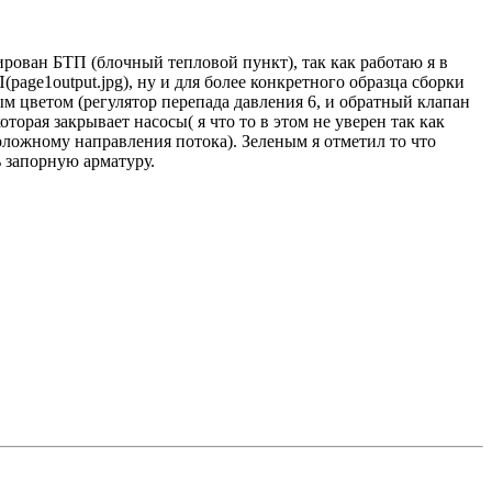
ирован БТП (блочный тепловой пункт), так как работаю я в
age1output.jpg), ну и для более конкретного образца сборки
 цветом (регулятор перепада давления 6, и обратный клапан
орая закрывает насосы( я что то в этом не уверен так как
положному направления потока). Зеленым я отметил то что
ь запорную арматуру.