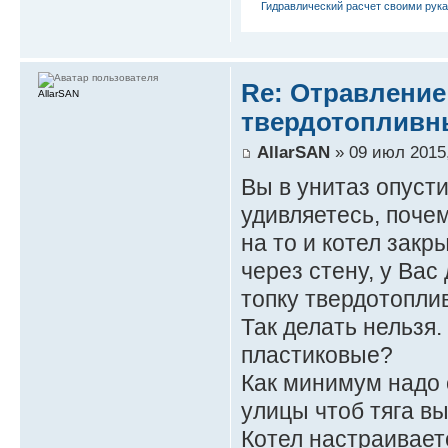
Гидравлический расчет своими рук
Re: Отравление
AllarSAN
твердотопливн
AllarSAN
» 09 июл 2015,
Вы в унитаз опуст
удивляетесь, почем
на то и котел зак
через стену, у Ва
топку твердотоплив
Так делать нельзя.
пластиковые?
Как минимум надо 
улицы чтоб тяга в
Котел настраиваетс