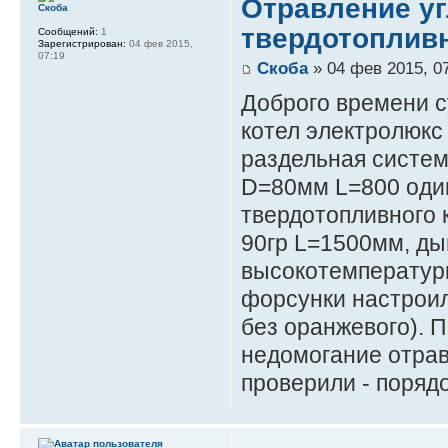
Отравление уг
Скоба
твердотоплив
Сообщений:
1
Зарегистрирован:
04 фев 2015,
07:19
Скоба
» 04 фев 2015, 0
Доброго времени с
котел электролюкс
раздельная систе
D=80мм L=800 один
твердотопливного 
90гр L=1500мм, ды
высокотемпературн
форсунки настроил
без оранжевого). 
недомогание отрав
проверили - поряд