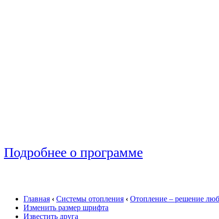
Подробнее о программе
Главная
‹
Системы отопления
‹
Отопление – решение люб
Изменить размер шрифта
Известить друга