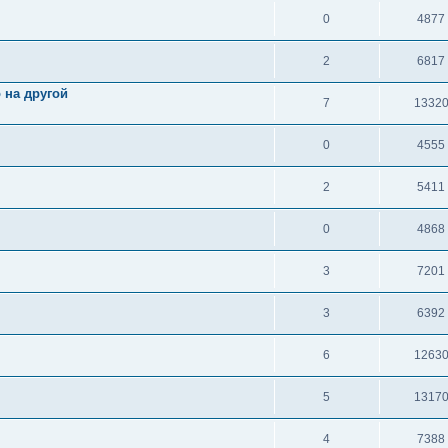
0
4877
2
6817
 на другой
7
1332
0
4555
2
5411
0
4868
3
7201
3
6392
6
1263
5
1317
4
7388