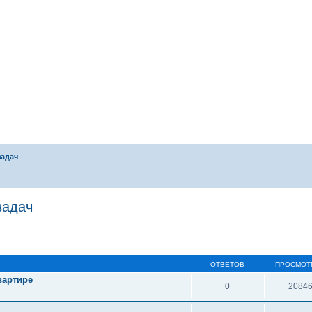
задач
задач
ОТВЕТОВ
ПРОСМОТ
вартире
0
2084