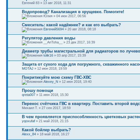
Евгений 83 » 13 авг 2018, 11:31
Водопровод? Канализация в хрущевке. Помогите!
Юлия » 04 июн 2017, 06:56
Смеситель: какой надёжнее? и как его выбрать?
Евгений5694
» 20 авг 2018, 08:18
Регулятор давления воды
__AnToha__ » 23 дек 2017, 16:39
Диаметр трубы магистральной для радиаторов по лучев
tolik16
» 03 апр 2017, 15:39
Защита от сухого хода для погружного, скважинного насо
MOTAJ
» 12 июн 2018, 19:59
Покритикуйте мою схему ГВС-ХВС
Alexey_N
» 12 июн 2018, 19:40
Прошу помощи
qreta007
» 11 июн 2018, 15:30
Перенос счётчика ГВС в квартиру. Поставить второй вод
Михаил Т. » 27 сен 2017, 18:59
В чем проявляется приспособленность цветковых растен
yqoxufaf
» 21 май 2018, 21:15
Какой бойлер выбрать?
Alexx_84
» 18 май 2018, 16:27