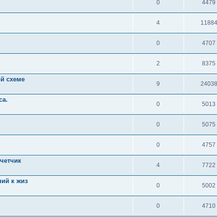
0
4479
4
1188
0
4707
2
8375
ой схеме
9
2403
са.
0
5013
0
5075
0
4757
счетчик
4
7722
ий к жиз
0
5002
0
4710