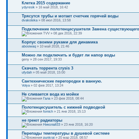
Клетка 2015 содержание
ydyresik
» 16 май 2018, 16:42
Трясутся трубы и мотает счетчик горячей воды
dvakoteka
» 08 июл 2016, 13:58
Подключение полотенцесушителя Замена существующего
TVV » 08 дек 2016, 22:39
Корпус своими руками для динамика
abosiwaq
» 10 май 2018, 21:46
Можно ли подключить и будет ли напор воды
geny » 28 сен 2017, 19:33
Скачать торрента crysis 3
ufydah
» 05 май 2018, 15:00
Сантехнические перегородки в ванную.
Volya
» 02 фев 2017, 13:24
Не сливается вода из мойки
Гала
» 23 фев 2018, 08:44
Полотенцесушитель с нижней подводкой
fomich
» 21 янв 2018, 15:13
не греют радиаторы
Николай33
» 23 янв 2018, 16:20
Перепады температуры в душевой системе
punkrat
» 20 мар 2018, 08:57