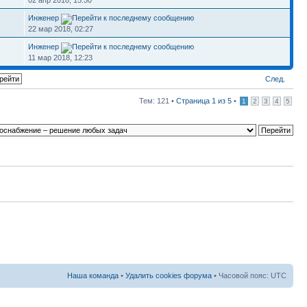
02 апр 2018, 15:50
Инженер
22 мар 2018, 02:27
Инженер
11 мар 2018, 12:23
След.
Тем: 121 •
Страница
1
из
5
•
1
2
3
4
5
Наша команда
•
Удалить cookies форума
• Часовой пояс: UTC