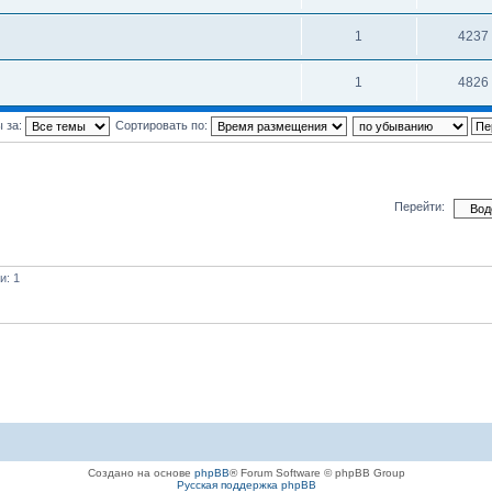
1
4237
1
4826
 за:
Сортировать по:
Перейти:
и: 1
Создано на основе
phpBB
® Forum Software © phpBB Group
Русская поддержка phpBB