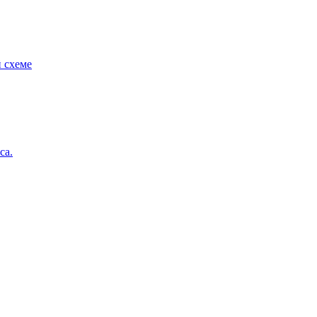
 схеме
са.