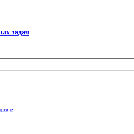
ых задач
артире