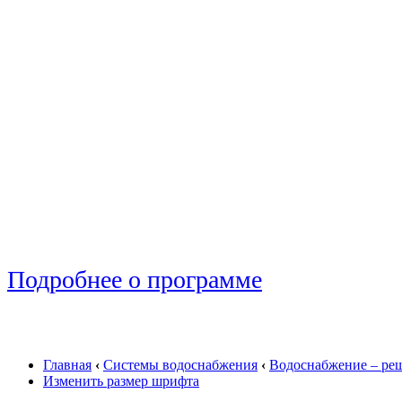
Подробнее о программе
Главная
‹
Системы водоснабжения
‹
Водоснабжение – ре
Изменить размер шрифта