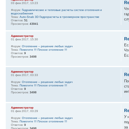
Re
03 фев 2017, 13:23
Чт
Форум:
Гидравлические и тепловые расчеты систем отопления и
водоснабжения
га
Тема:
Auto-Snab 3D Гидрорасчеты в трехмерном пространстве
сл
Ответов:
51
Просмотров:
43941
Администратор
Re
01 фев 2017, 15:30
Ес
Форум:
Отопление – решение любых задач
Тема:
Помогите !!! Плохое отопление !!!
Чт
Ответов:
9
Ес
Просмотров:
3498
Администратор
Re
01 фев 2017, 03:33
По
Форум:
Отопление – решение любых задач
Тема:
Помогите !!! Плохое отопление !!!
ст
Ответов:
9
ин
Просмотров:
3498
Администратор
Re
01 фев 2017, 03:29
У 
Форум:
Отопление – решение любых задач
Тема:
Помогите !!! Плохое отопление !!!
по
Ответов:
9
за
Просмотров:
3498