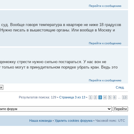
Перейти к сообщению
суд. Вообще говоря температура в квартире не ниже 18 градусов
. Нужно писать в вышестоящие органы. Или вообще в Москву и
Перейти к сообщению
 денюжку стрести нужно сильно постараться. У нас вон не
у только могут в принудительном порядке убрать кран. Ведь это
Перейти к сообщению
След.
Результатов поиска: 129 •
Страница
3
из
13
•
...
1
2
3
4
5
6
13
Наша команда
•
Удалить cookies форума
• Часовой пояс: UTC