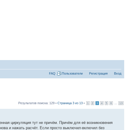
FAQ
Пользователи
Регистрация
Вход
Результатов поиска: 129 •
Страница
3
из
13
•
...
1
2
3
4
5
6
13
енная циркуляция тут не причём. Причём для её возникновения
нова и нажать расчёт. Если просто выключил-включил без