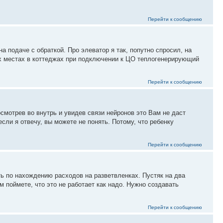
Перейти к сообщению
на подаче с обраткой. Про элеватор я так, попутно спросил, на
ых местах в коттеджах при подключении к ЦО теплогенерирующий
Перейти к сообщению
осмотрев во внутрь и увидев связи нейронов это Вам не даст
если я отвечу, вы можете не понять. Потому, что ребенку
Перейти к сообщению
ть по нахождению расходов на разветвленках. Пустяк на два
 поймете, что это не работает как надо. Нужно создавать
Перейти к сообщению