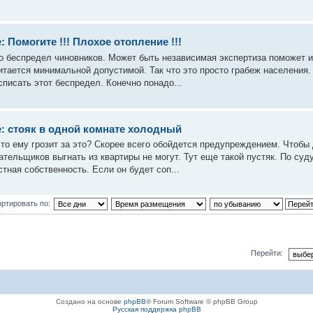
: Помогите !!! Плохое отопление !!!
о беспредел чиновников. Может быть независимая экспертиза поможет и 
итается минимальной допустимой. Так что это просто грабеж населения
списать этот беспредел. Конечно понадо...
: стояк в одной комнате холодный
что ему грозит за это? Скорее всего обойдется предупреждением. Чтобы
ательщиков выгнать из квартиры не могут. Тут еще такой пустяк. По суд
стная собственность. Если он будет соп...
ртировать по:
Перейти:
Создано на основе
phpBB
® Forum Software © phpBB Group
Русская поддержка phpBB