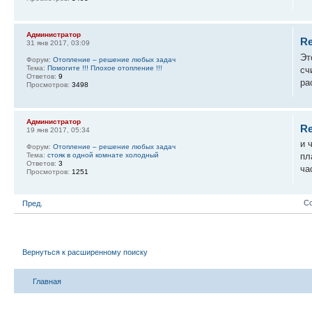
Администратор
Re
31 янв 2017, 03:09
Эт
Форум:
Отопление – решение любых задач
Тема:
Помогите !!! Плохое отопление !!!
сч
Ответов:
9
ра
Просмотров:
3498
Администратор
Re
19 янв 2017, 05:34
и 
Форум:
Отопление – решение любых задач
Тема:
стояк в одной комнате холодный
пл
Ответов:
3
ча
Просмотров:
1251
Со
Пред.
Вернуться к расширенному поиску
Главная