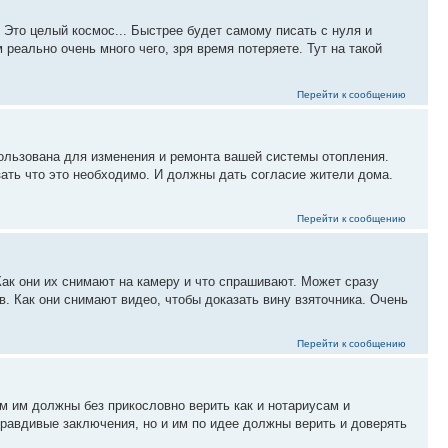
! Это целый космос... Быстрее будет самому писать с нуля и
 реально очень много чего, зря время потеряете. Тут на такой
Перейти к сообщению
ользована для изменения и ремонта вашей системы отопления.
зать что это необходимо. И должны дать согласие жители дома.
Перейти к сообщению
Как они их снимают на камеру и что спрашивают. Может сразу
ов. Как они снимают видео, чтобы доказать вину взяточника. Очень
Перейти к сообщению
м им должны без прикословно верить как и нотариусам и
равдивые заключения, но и им по идее должны верить и доверять