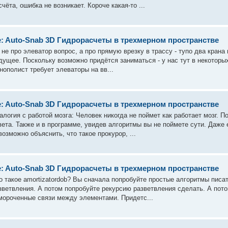
счёта, ошибка не возникает. Короче какая-то ...
: Auto-Snab 3D Гидрорасчеты в трехмерном пространстве
 не про элеватор вопрос, а про прямую врезку в трассу - тупо два крана 
дущее. Поскольку возможно придётся заниматься - у нас тут в некотор
нополист требует элеваторы на вв...
: Auto-Snab 3D Гидрорасчеты в трехмерном пространстве
алогия с работой мозга: Человек никогда не поймет как работает мозг. П
вета. Также и в программе, увидев алгоритмы вы не поймете сути. Даже 
возможно объяснить, что такое прокурор, ...
: Auto-Snab 3D Гидрорасчеты в трехмерном пространстве
о такое amortizatordob? Вы сначала попробуйте простые алгоритмы писа
зветвления. А потом попробуйте рекурсию разветвления сделать. А потом
мороченные связи между элементами. Придетс...