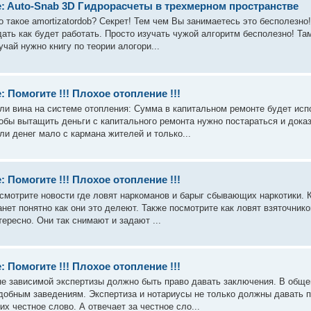
: Auto-Snab 3D Гидрорасчеты в трехмерном пространстве
о такое amortizatordob? Секрет! Тем чем Вы занимаетесь это бесполезно
дать как будет работать. Просто изучать чужой алгоритм бесполезно! Там
учай нужно книгу по теории алогори...
: Помогите !!! Плохое отопление !!!
ли вина на системе отопления: Сумма в капитальном ремонте будет исп
обы вытащить деньги с капитального ремонта нужно постараться и дока
ли денег мало с кармана жителей и только...
: Помогите !!! Плохое отопление !!!
смотрите новости где ловят наркоманов и барыг сбывающих наркотики. 
анет понятно как они это делеют. Также посмотрите как ловят взяточник
тересно. Они так снимают и задают ...
: Помогите !!! Плохое отопление !!!
не зависимой экспертизы должно быть право давать заключения. В обще
добным заведениям. Экспертиза и нотариусы не только должны давать п
 их честное слово. А отвечает за честное сло...