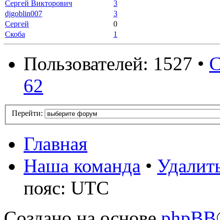
Сергей Викторович
3
djgoblin007
3
Сергей
0
Скоба
1
Пользователей: 1527 •
С
62
Перейти:
Главная
Наша команда
•
Удалить
пояс: UTC
Создано на основе
phpBB