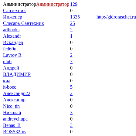
Администратор
Администратор
129
Сантехник
0
Инженер
1335
http://gidroraschet.ru
Слесарь-Сантехник
25
artbooks
2
Alexandr
1
Искандер
0
fed69ut
0
Lavrov R
2
ulu6
7
Андрей
0
ВЛАДИМИР
0
киа
0
it-boec
5
Александр22
2
Александр
0
Nico_tin
0
Николай
3
andreychupa
0
Benas_B
3
BOSS32rus
0