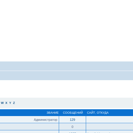
W
X
Y
Z
ЗВАНИЕ
СООБЩЕНИЙ
САЙТ
,
ОТКУДА
Администратор
129
0