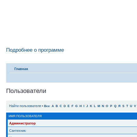
Подробнее о программе
Главная
Пользователи
Найти пользователя
•
Все
A
B
C
D
E
F
G
H
I
J
K
L
M
N
O
P
Q
R
S
T
U
V
ИМЯ ПОЛЬЗОВАТЕЛЯ
Администратор
Сантехник