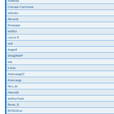
Инженер
Слесарь-Сантехник
artbooks
Alexandr
Искандер
fed69ut
Lavrov R
ulu6
Андрей
ВЛАДИМИР
киа
it-boec
Александр22
Александр
Nico_tin
Николай
andreychupa
Benas_B
BOSS32rus