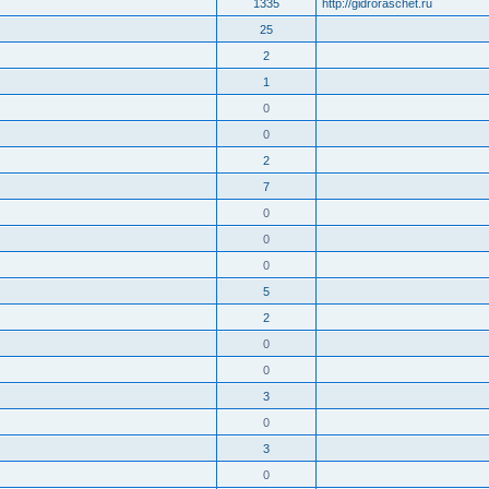
1335
http://gidroraschet.ru
25
2
1
0
0
2
7
0
0
0
5
2
0
0
3
0
3
0