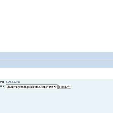
еля:
BOSS32rus
ппы: