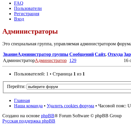
FAQ
Пользователи
Регистрация
Вход
Администраторы
Это специальная группа, управляемая администратором форума
Звание
Администратор группы
Сообщений
Сайт
,
Откуда
Зар
Администратор
Администратор
129
16 
Пользователей: 1 • Страница
1
из
1
Перейти:
Главная
Наша команда
•
Удалить cookies форума
• Часовой пояс: 
Создано на основе
phpBB
® Forum Software © phpBB Group
Русская поддержка phpBB