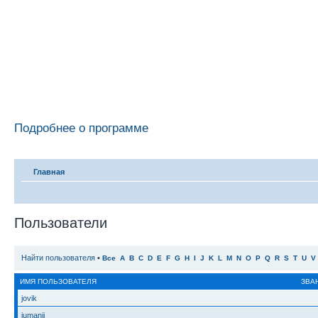
Подробнее о программе
Главная
Пользователи
Найти пользователя
•
Все
A
B
C
D
E
F
G
H
I
J
K
L
M
N
O
P
Q
R
S
T
U
V
ИМЯ ПОЛЬЗОВАТЕЛЯ
ЗВА
jovik
jumanji