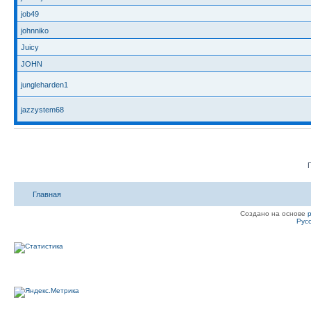
job49
johnniko
Juicy
JOHN
jungleharden1
jazzystem68
Главная
Создано на основе
Рус