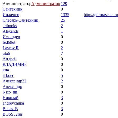
Администратор
Администратор
129
Сантехник
0
Инженер
1335
http://gidroraschet.ru
Слесарь-Сантехник
25
artbooks
2
Alexandr
1
Искандер
0
fed69ut
0
Lavrov R
2
ulu6
7
Андрей
0
ВЛАДИМИР
0
киа
0
it-boec
5
Александр22
2
Александр
0
Nico_tin
0
Николай
3
andreychupa
0
Benas_B
3
BOSS32rus
0