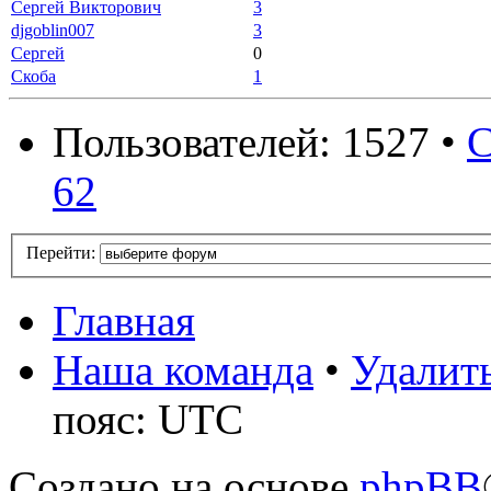
Сергей Викторович
3
djgoblin007
3
Сергей
0
Скоба
1
Пользователей: 1527 •
С
62
Перейти:
Главная
Наша команда
•
Удалить
пояс: UTC
Создано на основе
phpBB