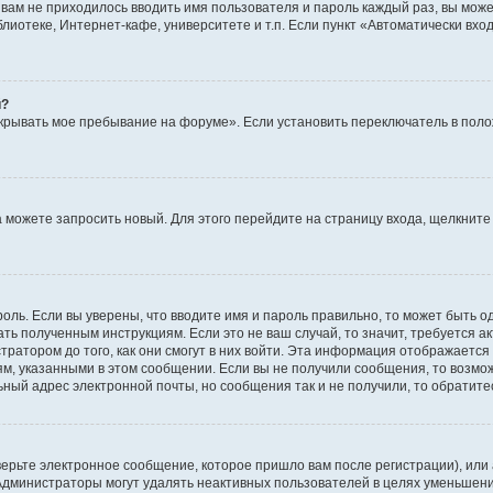
ы вам не приходилось вводить имя пользователя и пароль каждый раз, вы мож
отеке, Интернет-кафе, университете и т.п. Если пункт «Автоматически входи
й?
крывать мое пребывание на форуме». Если установить переключатель в пол
да можете запросить новый. Для этого перейдите на страницу входа, щелкни
оль. Если вы уверены, что вводите имя и пароль правильно, то может быть о
ать полученным инструкциям. Если это не ваш случай, то значит, требуется а
ратором до того, как они смогут в них войти. Эта информация отображается
ям, указанными в этом сообщении. Если вы не получили сообщения, то возмо
ьный адрес электронной почты, но сообщения так и не получили, то обратит
ерьте электронное сообщение, которое пришло вам после регистрации), или
 Администраторы могут удалять неактивных пользователей в целях уменьшен