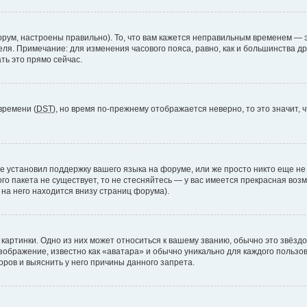
рум, настроены правильно). То, что вам кажется неправильным временем — э
теля. Примечание: для изменения часового пояса, равно, как и большинства 
ть это прямо сейчас.
времени (
DST
), но время по-прежнему отображается неверно, то это значит,
е установил поддержку вашего языка на форуме, или же просто никто еще не
ого пакета не существует, то не стесняйтесь — у вас имеется прекрасная во
а него находится внизу страниц форума).
артинки. Одно из них может относиться к вашему званию, обычно это звёздоч
зображение, известно как «аватара» и обычно уникально для каждого пользов
ров и выяснить у него причины данного запрета.