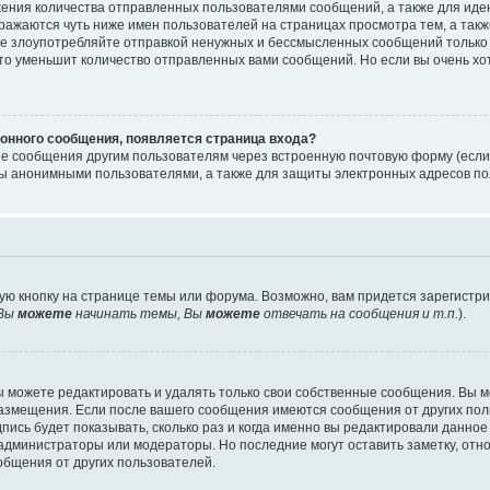
ения количества отправленных пользователями сообщений, а также для ид
ажаются чуть ниже имен пользователей на страницах просмотра тем, а так
не злоупотребляйте отправкой ненужных и бессмысленных сообщений только 
то уменьшит количество отправленных вами сообщений. Но если вы очень хот
онного сообщения, появляется страница входа?
ые сообщения другим пользователям через встроенную почтовую форму (есл
 анонимными пользователями, а также для защиты электронных адресов пол
ую кнопку на странице темы или форума. Возможно, вам придется зарегистр
Вы
можете
начинать темы, Вы
можете
отвечать на сообщения и т.п.
).
 можете редактировать и удалять только свои собственные сообщения. Вы м
размещения. Если после вашего сообщения имеются сообщения от других пол
ись будет показывать, сколько раз и когда именно вы редактировали данное
администраторы или модераторы. Но последние могут оставить заметку, отн
ообщения от других пользователей.