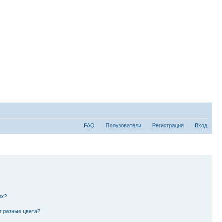
FAQ
Пользователи
Регистрация
Вход
их?
т разные цвета?