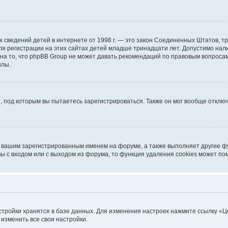
ичных сведений детей в интернете от 1998 г. — это закон Соединенных Штатов
я регистрации на этих сайтах детей младше тринадцати лет. Допустимо нал
на то, что phpBB Group не может давать рекомендаций по правовым вопроса
илы.
, под которым вы пытаетесь зарегистрироваться. Также он мог вообще откл
д вашим зарегистрированным именем на форуме, а также выполняет другие фу
 с входом или с выходом из форума, то функция удаления cookies может по
стройки хранятся в базе данных. Для изменения настроек нажмите ссылку «Ц
 изменить все свои настройки.