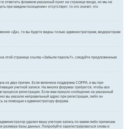
ете отметить флажком указанный пункт на странице входа, но мы не
ть при каждом посещении» отсутствует, то это значит, что
ожение «Да», то вы будете видны только администраторам, модераторам
те на этой странице ссылку «Забыли пароль?», следуйте предложенным
дна из двух причин. Если включена поддержка COPPA, и вы при
ктивация учетной записи. На многих форумах требуется, чтобы все
 в процессе регистрации. Если вам пришло сообщение на указанный
жно вы указали неправильный адрес при регистрации, либо он
есь за помощью к администратору форума.
 администратор удалил вашу учетную запись по каким-либо причинам.
ия размера базы данных. Попробуйте зарегистрироваться снова и