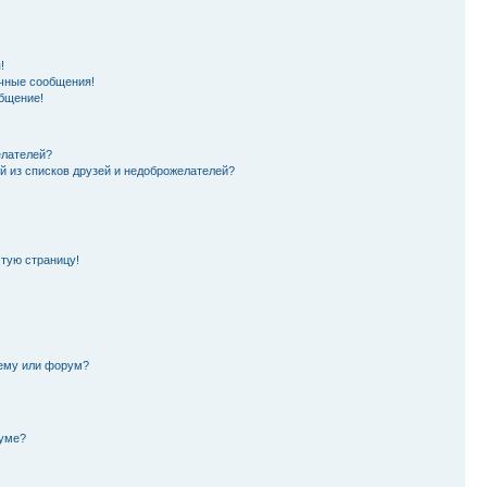
!
чные сообщения!
бщение!
елателей?
й из списков друзей и недоброжелателей?
стую страницу!
тему или форум?
руме?