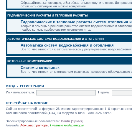
Обращайтесь за помощью, и Вы обязательно получите ответ. Для реше
объяснить ситуацию как можно конкретнее.
ГИДРАВЛИЧЕСКИЕ РАСЧЕТЫ И ТЕПЛОВЫЕ РАСЧЕТЫ
Гидравлические и тепловые расчеты систем отопления 
Теория и помощь в решение расчетов систем водоснабжения и отопления
подбор котлов, подбор систем отопления и т.д.
АВТОМАТИЧЕСКИЕ СИСТЕМЫ ВОДОСНАБЖЕНИЯ И ОТОПЛЕНИЯ
Автоматика систем водоснабжения и отопления
Все то, что относится к автоматическому регулированию водоснабжения
КОТЕЛЬНЫЕ КОММУНИКАЦИИ
Системы котельных
Все то, что относится к котельным развязкам, котловому оборудованию и 
ВХОД
•
РЕГИСТРАЦИЯ
Имя пользователя:
Пароль:
КТО СЕЙЧАС НА ФОРУМЕ
Сейчас посетителей на форуме:
23
, из них зарегистрированных: 1, 0 скрытых и го
Больше всего посетителей (
1167
) на форуме было 01 июн 2026, 09:43
Зарегистрированные пользователи:
Baidu [Spider]
Легенда:
Администраторы
,
Главные модераторы